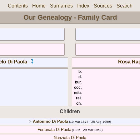
Contents
Home
Surnames
Index
Sources
Search
Our Genealogy - Family Card
lo Di Paola
Rosa Ra
b.
d.
bur.
occ.
edu.
rel.
ch.
Children
>
Antonino Di Paola
(10 Mar 1878 - 25 Aug 1959)
Fortunata Di Paola
(1885 - 29 Mar 1952)
Nunziata Di Paola