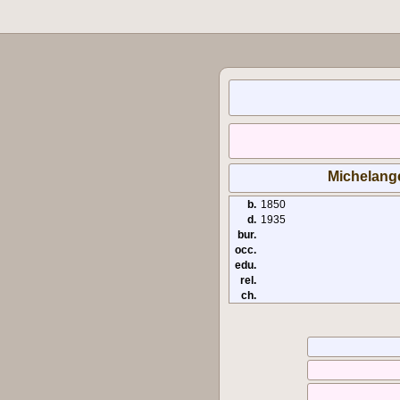
Michelange
b.
1850
d.
1935
bur.
occ.
edu.
rel.
ch.